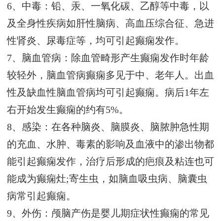
6、中毒：铅、汞、一氧化碳、乙醇等中毒，以
及全身性疾病如肝性脑病、高血压综合征、急进
性肾炎、尿毒症等，均可引起癫痫发作。
7、脑血管病：除血管畸形产生癫痫发作时年龄
较轻外，脑血管病癫痫多见于中、老年人。出血
性及缺血性脑血管病均可引起癫痫。病后1年左
右开始发生癫痫的约有5%。
8、感染：在各种脑炎、脑膜炎、脑脓肿急性期
的充血、水肿、毒素的影响及血液中的渗出物都
能引起癫痫发作，治疗后形成的疤痕及粘连也可
能成为癫痫灶;寄生虫，如脑血吸虫病、脑囊虫
病常引起癫痫。
9、外伤：颅脑产伤是婴儿期症状性癫痫的常见