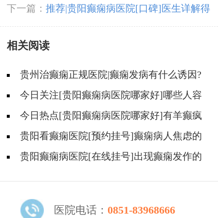
见的种类有哪些？
下一篇：
推荐|贵阳癫痫病医院[口碑]医生详解得
癫痫会死吗？
相关阅读
贵州治癫痫正规医院|癫痫发病有什么诱因?
今日关注[贵阳癫痫病医院哪家好]哪些人容
易得癫痫病？
今日热点[贵阳癫痫病医院哪家好]有羊癫疯
心情不好会不会导致发作？
贵阳看癫痫医院[预约挂号]癫痫病人焦虑的
原因是什么？
贵阳癫痫病医院[在线挂号]出现癫痫发作的
原因是什么？
医院电话：
0851-83968666