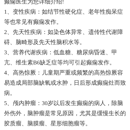
癫痫医生为您详细介绍!
1、变性疾病：如结节性硬化症、老年性痴呆症
等也常见有癫痫发作。
2、先天性疾病：如染色体异常、遗传性代谢障
碍、脑畸形及先天性脑积水等。
3、营养代谢疾病：低血糖、糖尿病昏迷、甲
亢、维生素B6缺乏症等均可引起癫痫发作。
4、高热惊厥：儿童期严重或频繁的高热惊厥容
易造成局部脑缺氧或水肿，日后形成癫痫灶而致
病。
5、颅内肿瘤：30岁以后发生癫痫的病人，除脑
外伤外，脑肿瘤是常见原因，尤其是缓慢生长的
胶质瘤、脑膜瘤、星形细胞瘤等。