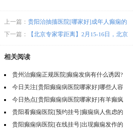
上一篇：
贵阳治抽搐医院[哪家好]成年人癫痫的
护理方法有哪些？
下一篇：
【北京专家零距离】2月15-16日，北京
三甲名院名医朱陵群教授莅临贵阳亲诊，癫痫患
相关阅读
者赶紧安排起来！
贵州治癫痫正规医院|癫痫发病有什么诱因?
今日关注[贵阳癫痫病医院哪家好]哪些人容
易得癫痫病？
今日热点[贵阳癫痫病医院哪家好]有羊癫疯
心情不好会不会导致发作？
贵阳看癫痫医院[预约挂号]癫痫病人焦虑的
原因是什么？
贵阳癫痫病医院[在线挂号]出现癫痫发作的