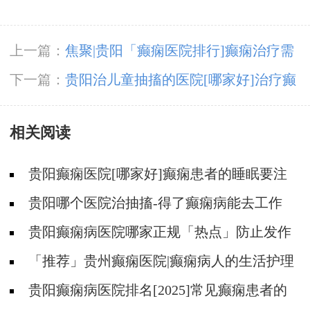
上一篇：
焦聚|贵阳「癫痫医院排行]癫痫治疗需
注意什么？
下一篇：
贵阳治儿童抽搐的医院[哪家好]治疗癫
痫要注意什么？
相关阅读
贵阳癫痫医院[哪家好]癫痫患者的睡眠要注
意什么?
贵阳哪个医院治抽搐-得了癫痫病能去工作
吗？
贵阳癫痫病医院哪家正规「热点」防止发作
需要哪些护理？
「推荐」贵州癫痫医院|癫痫病人的生活护理
有哪些？
贵阳癫痫病医院排名[2025]常见癫痫患者的