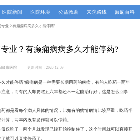
医院新闻
医院环境
公益救助
来院路线
癫痫百科
癫痫专业？有癫痫病病多久才能停药?
专业？有癫痫病病多久才能停药?
阳颠康医院
更新时间：2020-12-09
多久才能停药?癫痫病是一种需要长期用药的疾病，有的人吃药一两年
多注意，而有的人却要吃五六年都还不一定能治疗好，这是怎么回事
的药都是看每个病人具体的情况，比如有的病情病情比较严重，吃药半
来计算，两年内没有发作就可以停药。
是仅仅吃了一两个月就发现已经开始控制住了，这个时间就可以直接开
住了就可以直接停药了。