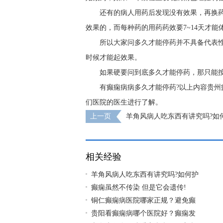
还有的病人用药后发现没有效果，再换
效果的，而每种药的用药药效要7~14天才
所以大家问多久才能停药并不具备代表
时候才能起效果。
如果硬要问到底多久才能停药，那只能
有癫痫病病多久才能停药?以上内容贵
们医院的医生进行了解。
上一页
羊角风病人吃东西有讲究吗?如
快？
相关经验
羊角风病人吃东西有讲究吗?如何护
癫痫虽然不传染 但是它会遗传!
铜仁癫痫病医院哪家正规？避免癫
贵阳看癫痫病哪个医院好？癫痫发