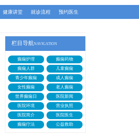
健康讲堂
就诊流程
预约医生
栏目导航
NAVIGATION
癫痫护理
癫痫药物
癫痫人群
儿童癫痫
青少年癫痫
成人癫痫
女性癫痫
老人癫痫
世界癫痫日
医院新闻
医院环境
营业执照
医院简介
医院医生
癫痫疗法
公益救助