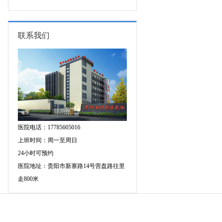
专家空降贵阳亲诊，勿错过！
三甲癫痫名医公益亲诊+检查治疗大
额援助，速约！
联系我们
医院电话：17785605016
上班时间：周一至周日
24小时可预约
医院地址：贵阳市新寨路14号营盘路往里
走800米