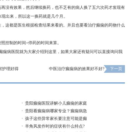
药再没有效果，然后继续换药，也不乏有的病人换了五六次药才发现有
能体现出来，所以这一换药就是几个月。
性，这都是医生根据检查结果来看的。并且也要看治疗癫痫的药物什么
按照控制的时间+停药的时间来算。
州癫痫病医院就为大家介绍到这里，如果大家还有疑问可以直接询问我
何护理好得
中医治疗癫痫病的效果好不好?
下一页
贵阳癫痫医院讲解小儿癫痫的家庭
贵阳看癫痫病哪家专业？癫痫病急
孩子这些异常家长要注意可能是癫
羊角风发作时的症状有什么特点?