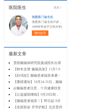
医院医生
更多》
张恩强 门诊主任
张恩强 门诊主任47岁，
1999年毕业于兰州大学(
预约挂号
最新文章
贵阳癫痫病研究院庞成院长出席
第十一届CAAE国际癫痫论坛暨协会
【秋冬交替·癫痫高发】11月7-9
成立20周年庆典
日，超难约的北京三甲名医，携手
【好消息】癫痫患者福音来袭：
贵州专家团共抗癫痫，速约！
万元救助+半价专项检查+京黔专家
【重磅通知】10月24-31日，癫痫
免费亲诊，符合条件者速申请！
病专项检查全额救助+京黔名医免费
@癫痫患者注意，十月健康扶贫
亲诊+高达万元补贴，名额有限，速
救助计划开启，专家免费亲诊+高达
【公益援助继续】9月29日前，
万元治疗救助，速抢名额！
癫痫名医免费亲诊+检查治疗大额援
【癫痫患者福音！】即日起-9月
助持续发放，速约！
15日，专项检查免费+北京三甲知名
【名医联诊·开学护航】北京贵州