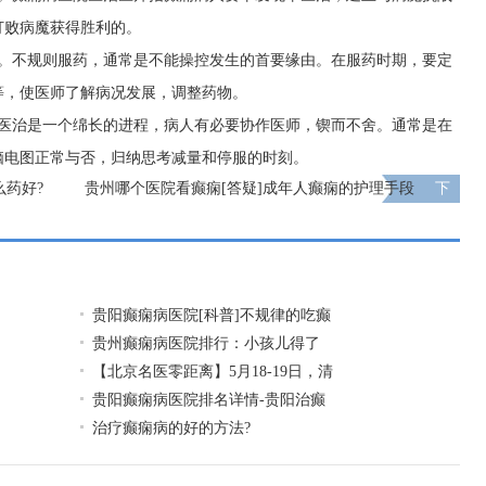
打败病魔获得胜利的。
性。不规则服药，通常是不能操控发生的首要缘由。在服药时期，要定
等，使医师了解病况发展，调整药物。
病医治是一个绵长的进程，病人有必要协作医师，锲而不舍。通常是在
脑电图正常与否，归纳思考减量和停服的时刻。
么药好?
贵州哪个医院看癫痫[答疑]成年人癫痫的护理手段
下
一页
贵阳癫痫病医院[科普]不规律的吃癫
贵州癫痫病医院排行：小孩儿得了
【北京名医零距离】5月18-19日，清
贵阳癫痫病医院排名详情-贵阳治癫
治疗癫痫病的好的方法?