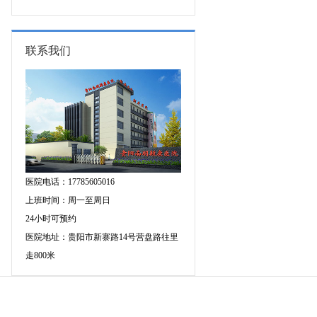
专家空降贵阳亲诊，勿错过！
三甲癫痫名医公益亲诊+检查治疗大
额援助，速约！
联系我们
医院电话：17785605016
上班时间：周一至周日
24小时可预约
医院地址：贵阳市新寨路14号营盘路往里
走800米