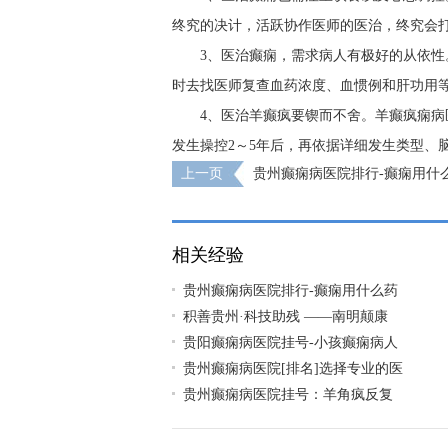
终究的决计，活跃协作医师的医治，终究会
3、医治癫痫，需求病人有极好的从依
时去找医师复查血药浓度、血惯例和肝功用
4、医治羊癫疯要锲而不舍。羊癫疯痫
发生操控2～5年后，再依据详细发生类型、
上一页
贵州癫痫病医院排行-癫痫用什
相关经验
贵州癫痫病医院排行-癫痫用什么药
积善贵州·科技助残 ——南明颠康
贵阳癫痫病医院挂号-小孩癫痫病人
贵州癫痫病医院[排名]选择专业的医
贵州癫痫病医院挂号：羊角疯反复