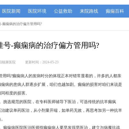
医院新闻
医院环境
公益救助
来院路线
癫痫百科
挂号-癫痫病的治疗偏方管用吗?
挂号-癫痫病的治疗偏方管用吗?
阳颠康医院
更新时间：2024-05-23
管用吗?癫痫病人的发病时分的体现正本对错常显着的，许多的人都亲
癫痫病的患病人群逐步扩展，咱们也越加剧。癫痫的损害对咱们来说是
相同程度的损害。
院。挑选规范的医院，在专科医师辅导下医治，可选传统的抗羊癫疯
医治建议单药医治，从小剂量开端，如单药无效，再思考加另一种抗羊
换。
控。癫痫病医院医治医师指癫痫病人要早发现早医治，建立与病魔抗战