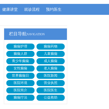
健康讲堂
就诊流程
预约医生
栏目导航
NAVIGATION
癫痫护理
癫痫药物
癫痫人群
儿童癫痫
青少年癫痫
成人癫痫
女性癫痫
老人癫痫
世界癫痫日
医院新闻
医院环境
营业执照
医院简介
医院医生
癫痫疗法
公益救助