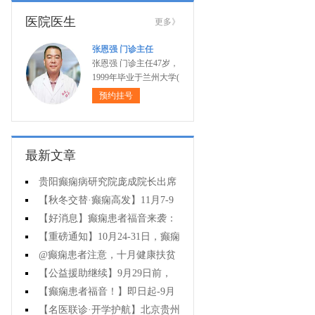
医院医生
更多》
张恩强 门诊主任
张恩强 门诊主任47岁，
1999年毕业于兰州大学(
预约挂号
最新文章
贵阳癫痫病研究院庞成院长出席
第十一届CAAE国际癫痫论坛暨协会
【秋冬交替·癫痫高发】11月7-9
成立20周年庆典
日，超难约的北京三甲名医，携手
【好消息】癫痫患者福音来袭：
贵州专家团共抗癫痫，速约！
万元救助+半价专项检查+京黔专家
【重磅通知】10月24-31日，癫痫
免费亲诊，符合条件者速申请！
病专项检查全额救助+京黔名医免费
@癫痫患者注意，十月健康扶贫
亲诊+高达万元补贴，名额有限，速
救助计划开启，专家免费亲诊+高达
【公益援助继续】9月29日前，
万元治疗救助，速抢名额！
癫痫名医免费亲诊+检查治疗大额援
【癫痫患者福音！】即日起-9月
助持续发放，速约！
15日，专项检查免费+北京三甲知名
【名医联诊·开学护航】北京贵州