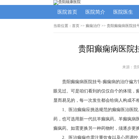
医院首页
医院简介
医院医生
当前位置：
首页
>> 癫痫治疗 >> 贵阳癫痫病医院
贵阳癫痫病医院
来源：贵
贵阳癫痫病医院挂号-癫痫病的治疗偏方
眼见过。可是咱们看到的仅仅自个的体现，
显而易见的，每一次发生都会给病人构成不
1、医治癫痫应挑选规范的癫痫医治医
药，也可选用新一代抗羊癫疯药。羊癫疯病
癫疯药。如需更换另一种药物时，须逐步更
2、医治癫痫也需注重饮食以及心思调