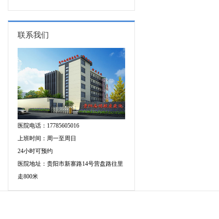
专家空降贵阳亲诊，勿错过！
三甲癫痫名医公益亲诊+检查治疗大
额援助，速约！
联系我们
医院电话：17785605016
上班时间：周一至周日
24小时可预约
医院地址：贵阳市新寨路14号营盘路往里
走800米