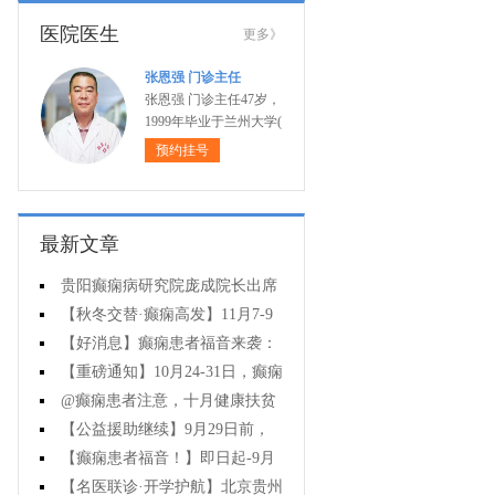
医院医生
更多》
张恩强 门诊主任
张恩强 门诊主任47岁，
1999年毕业于兰州大学(
预约挂号
最新文章
贵阳癫痫病研究院庞成院长出席
第十一届CAAE国际癫痫论坛暨协会
【秋冬交替·癫痫高发】11月7-9
成立20周年庆典
日，超难约的北京三甲名医，携手
【好消息】癫痫患者福音来袭：
贵州专家团共抗癫痫，速约！
万元救助+半价专项检查+京黔专家
【重磅通知】10月24-31日，癫痫
免费亲诊，符合条件者速申请！
病专项检查全额救助+京黔名医免费
@癫痫患者注意，十月健康扶贫
亲诊+高达万元补贴，名额有限，速
救助计划开启，专家免费亲诊+高达
【公益援助继续】9月29日前，
万元治疗救助，速抢名额！
癫痫名医免费亲诊+检查治疗大额援
【癫痫患者福音！】即日起-9月
助持续发放，速约！
15日，专项检查免费+北京三甲知名
【名医联诊·开学护航】北京贵州