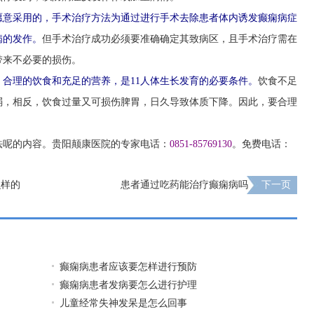
愿意采用的，手术治疗方法为通过进行手术去除患者体内诱发癫痫病症
病的发作。
但手术治疗成功必须要准确确定其致病区，且手术治疗需在
带来不必要的损伤。
合理的饮食和充足的营养，是11人体生长发育的必要条件。
饮食不足
弱，相反，饮食过量又可损伤脾胃，日久导致体质下降。因此，要合理
法呢的内容。贵阳颠康医院的专家电话：
0851-85769130
。免费电话：
么样的
患者通过吃药能治疗癫痫病吗
下一页
癫痫病患者应该要怎样进行预防
癫痫病患者发病要怎么进行护理
儿童经常失神发呆是怎么回事