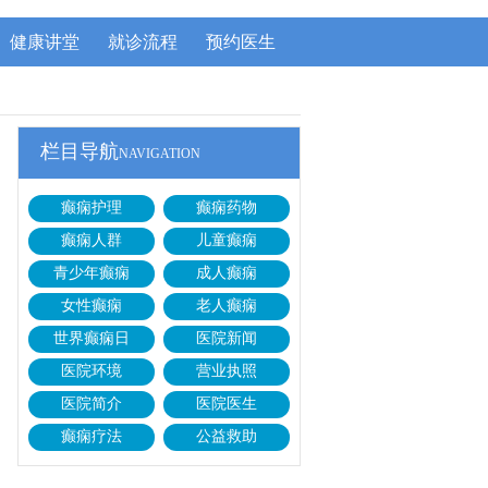
健康讲堂
就诊流程
预约医生
栏目导航
NAVIGATION
癫痫护理
癫痫药物
癫痫人群
儿童癫痫
青少年癫痫
成人癫痫
女性癫痫
老人癫痫
世界癫痫日
医院新闻
医院环境
营业执照
医院简介
医院医生
癫痫疗法
公益救助