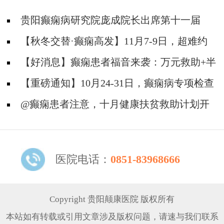
贵阳癫痫病研究院庞成院长出席第十一届
CAAE国际癫痫论坛暨协会成立20周年庆典
【秋冬交替·癫痫高发】11月7-9日，超难约
的北京三甲名医，携手贵州专家团共抗癫痫，速
【好消息】癫痫患者福音来袭：万元救助+半
约！
价专项检查+京黔专家免费亲诊，符合条件者速
【重磅通知】10月24-31日，癫痫病专项检查
申请！
全额救助+京黔名医免费亲诊+高达万元补贴，
@癫痫患者注意，十月健康扶贫救助计划开
名额有限，速
启，专家免费亲诊+高达万元治疗救助，速抢名
额！
医院电话：
0851-83968666
Copyright 贵阳颠康医院 版权所有
本站如有转载或引用文章涉及版权问题，请速与我们联系