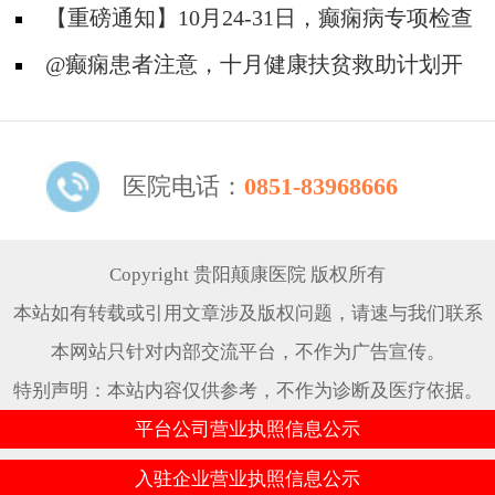
约！
价专项检查+京黔专家免费亲诊，符合条件者速
【重磅通知】10月24-31日，癫痫病专项检查
申请！
全额救助+京黔名医免费亲诊+高达万元补贴，
@癫痫患者注意，十月健康扶贫救助计划开
名额有限，速
启，专家免费亲诊+高达万元治疗救助，速抢名
额！
医院电话：
0851-83968666
Copyright 贵阳颠康医院 版权所有
本站如有转载或引用文章涉及版权问题，请速与我们联系
本网站只针对内部交流平台，不作为广告宣传。
特别声明：本站内容仅供参考，不作为诊断及医疗依据。
平台公司营业执照信息公示
入驻企业营业执照信息公示