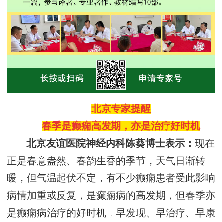
北京专家提醒
春季是癫痫高发期，亦是治疗好时机
北京友谊医院神经内科陈葵博士表示：
现在
正是
春意盎然、春韵生香的季节，天气日渐转
暖，但气温起伏不定，有不少癫痫患者受此影响
病情加重或反复，是癫痫病的高发期，
但春季亦
是
癫痫病治疗的好时机
，早发现、早治疗、早康