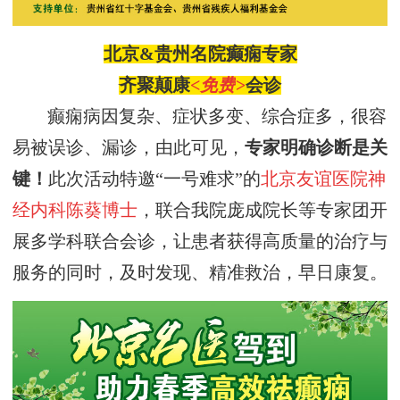
北京
&
贵州
名院
癫痫专家
齐聚
颠康
<
免费
>
会诊
癫痫病因复杂、症状多变、综合症多，很容
易被误诊、漏诊，由此可见，
专家明确
诊断是关
键！
此次
活动特邀
“一号难求”的
北京友谊医院神
经内科陈葵博士
，联合我院庞成院长等专家团开
展多学科联合会诊，让患者获得高质量的治疗与
服务的同时，及时发现、精准救治，早日康复。