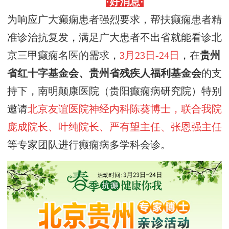
·
好消息
·
为响应广大癫痫患者强烈要求，帮扶癫痫患者精
准诊治抗复发，满足广大患者不出省就能看诊北
京三甲癫痫名医的需求，
3月23
日
-
24日
，在
贵州
省红十字基金会、贵州省残疾人福利基金会
的支
持下，南明颠康医院（贵阳癫痫病研究院）特别
邀请
北京友谊医院神经内科陈葵博士，联合我院
庞成院长、叶纯院长、严有望主任、张恩强主任
等专家团队进行癫痫病多学科会诊。