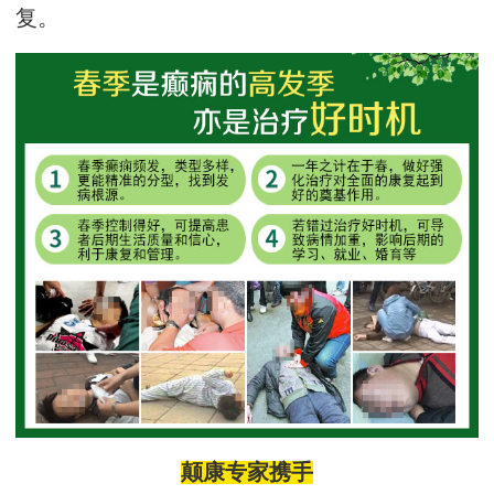
复。
颠康
专家
携手