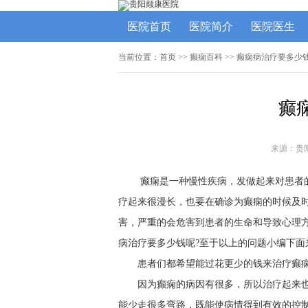
医院首页
医院简介
医院医生
当前位置：
首页
>>
癫痫百科
>> 癫痫病治疗要多少
癫
来源：贵
癫痫是一种慢性疾病，发做起来对患者
疗起来很漫长，也要在确诊为癫痫的时候及
害，严重的会危害到患者的生命和导致心理
病治疗要多少钱呢?至于以上的问题小编下面
患者们都希望能过花更少的钱来治疗癫
因为癫痫的病因有很多，所以治疗起来
能少走很多弯路，既能使病情得到有效的控