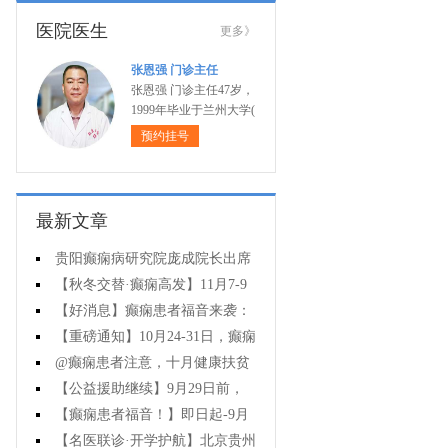
医院医生
更多》
张恩强 门诊主任
张恩强 门诊主任47岁，
1999年毕业于兰州大学(
预约挂号
最新文章
贵阳癫痫病研究院庞成院长出席
第十一届CAAE国际癫痫论坛暨协会
【秋冬交替·癫痫高发】11月7-9
成立20周年庆典
日，超难约的北京三甲名医，携手
【好消息】癫痫患者福音来袭：
贵州专家团共抗癫痫，速约！
万元救助+半价专项检查+京黔专家
【重磅通知】10月24-31日，癫痫
免费亲诊，符合条件者速申请！
病专项检查全额救助+京黔名医免费
@癫痫患者注意，十月健康扶贫
亲诊+高达万元补贴，名额有限，速
救助计划开启，专家免费亲诊+高达
【公益援助继续】9月29日前，
万元治疗救助，速抢名额！
癫痫名医免费亲诊+检查治疗大额援
【癫痫患者福音！】即日起-9月
助持续发放，速约！
15日，专项检查免费+北京三甲知名
【名医联诊·开学护航】北京贵州