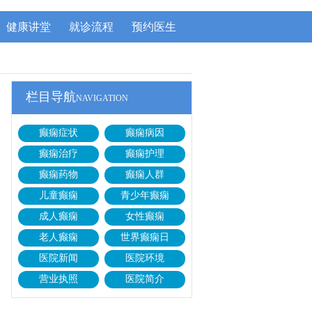
健康讲堂
就诊流程
预约医生
栏目导航
NAVIGATION
癫痫症状
癫痫病因
癫痫治疗
癫痫护理
癫痫药物
癫痫人群
儿童癫痫
青少年癫痫
成人癫痫
女性癫痫
老人癫痫
世界癫痫日
医院新闻
医院环境
营业执照
医院简介