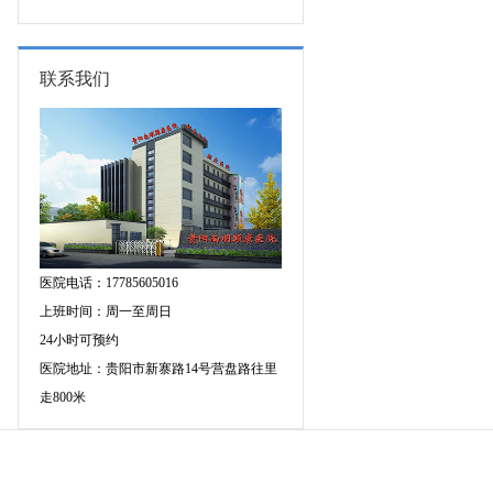
专家空降贵阳亲诊，勿错过！
三甲癫痫名医公益亲诊+检查治疗大
额援助，速约！
联系我们
医院电话：17785605016
上班时间：周一至周日
24小时可预约
医院地址：贵阳市新寨路14号营盘路往里
走800米