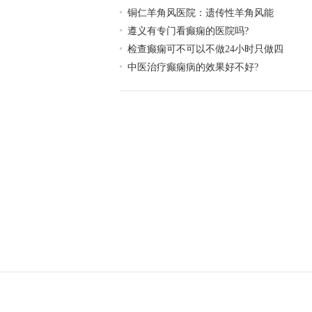
铜仁羊角风医院：遗传性羊角风能
遵义有专门看癫痫的医院吗?
检查癫痫可不可以不做24小时只做四
中医治疗癫痫病的效果好不好?