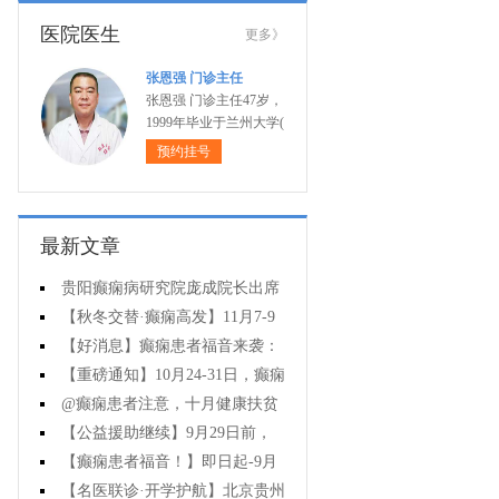
医院医生
更多》
张恩强 门诊主任
张恩强 门诊主任47岁，
1999年毕业于兰州大学(
预约挂号
最新文章
贵阳癫痫病研究院庞成院长出席
第十一届CAAE国际癫痫论坛暨协会
【秋冬交替·癫痫高发】11月7-9
成立20周年庆典
日，超难约的北京三甲名医，携手
【好消息】癫痫患者福音来袭：
贵州专家团共抗癫痫，速约！
万元救助+半价专项检查+京黔专家
【重磅通知】10月24-31日，癫痫
免费亲诊，符合条件者速申请！
病专项检查全额救助+京黔名医免费
@癫痫患者注意，十月健康扶贫
亲诊+高达万元补贴，名额有限，速
救助计划开启，专家免费亲诊+高达
【公益援助继续】9月29日前，
万元治疗救助，速抢名额！
癫痫名医免费亲诊+检查治疗大额援
【癫痫患者福音！】即日起-9月
助持续发放，速约！
15日，专项检查免费+北京三甲知名
【名医联诊·开学护航】北京贵州