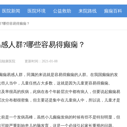
医院新闻
医院环境
公益救助
来院路线
癫痫百科
人群?哪些容易得癫痫？
感人群?哪些容易得癫痫？
阳颠康医院
更新时间：2021-01-08
？癫痫易感人群，同属的来说就是容易得癫痫的人群。在我国癫痫的发
这些人当中，儿童任然占大多数，这就是因为儿童更容易得癫痫。
普及率很高的疾病，此病在各个年龄层次中都有病人，但要说起癫痫易
层次分布都很密集，但主要还是集中在儿童病人中，所以说，儿童才是
之前是一个发病高峰，虽然小儿癫痫发病的时候有些不是特别明显，但
有可能严重影响患儿的脑发育，这是一个必须引起家长重视的问题。