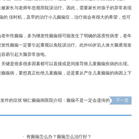
往被家长与老师年忽视而耽误治疗。因此，需要家长对孩子的异常表现
痫的 佳时机，及早的治疗小儿癫痫症，治疗就会有很大的希望，也可
为老年性癫痫，多为继发性癫痫很可能发生了明确的器质性病变，老年
发性癫痫一定要引起重视以免耽误治疗。此外60岁后人体大脑逐渐发
也容易引起大脑异常放电。
，关键是很多很多因素都可以直接或是间接导致儿童癫痫疾病的出现。
童癫痫病，要想真正杜绝儿童癫痫，还是要从产生儿童癫痫的病因上下
痫发作的症状
铜仁癫痫病医院介绍：癫痫不是一定会遗传的
下一页
有癫痫怎么办？癫痫怎么治疗好？