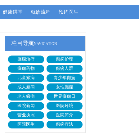
健康讲堂
就诊流程
预约医生
栏目导航
NAVIGATION
癫痫治疗
癫痫护理
癫痫药物
癫痫人群
儿童癫痫
青少年癫痫
成人癫痫
女性癫痫
老人癫痫
世界癫痫日
医院新闻
医院环境
营业执照
医院简介
医院医生
癫痫疗法