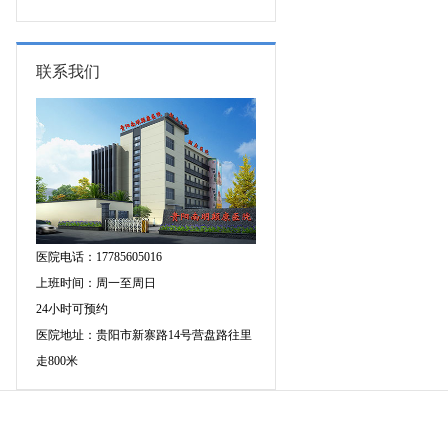
专家空降贵阳亲诊，勿错过！
三甲癫痫名医公益亲诊+检查治疗大
额援助，速约！
联系我们
医院电话：17785605016
上班时间：周一至周日
24小时可预约
医院地址：贵阳市新寨路14号营盘路往里
走800米