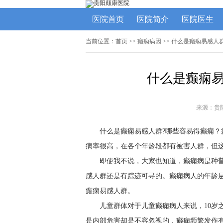
医院首页
医院简介
医院医生
当前位置：
首页
>> 癫痫病因 >> 什么是癫痫易感
什么是癫痫易
来源：贵
什么是癫痫易感人群?哪些容易得癫痫
病率很高，在各个年龄段都有被害人群，但
即使我不说，大家也知道，癫痫病是种
感人群还是有踪迹可寻的。癫痫病人的年龄
癫痫易感人群。
儿童群体对于儿童癫痫病人来说，10岁
是内部危害却是不容忽视的，癫痫频繁发作