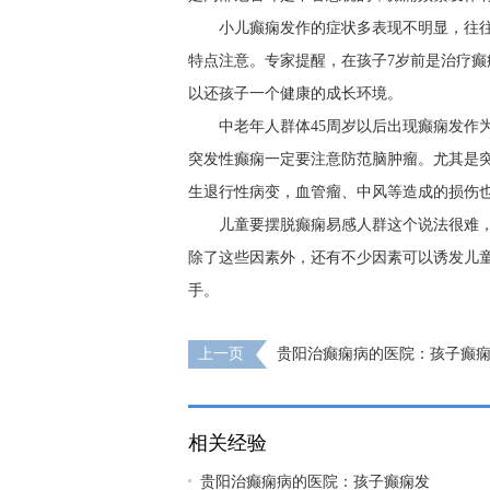
小儿癫痫发作的症状多表现不明显，往
特点注意。专家提醒，在孩子7岁前是治疗癫
以还孩子一个健康的成长环境。
中老年人群体45周岁以后出现癫痫发作
突发性癫痫一定要注意防范脑肿瘤。尤其是突
生退行性病变，血管瘤、中风等造成的损伤
儿童要摆脱癫痫易感人群这个说法很难
除了这些因素外，还有不少因素可以诱发儿
手。
上一页
贵阳治癫痫病的医院：孩子癫
及急救措施
相关经验
贵阳治癫痫病的医院：孩子癫痫发