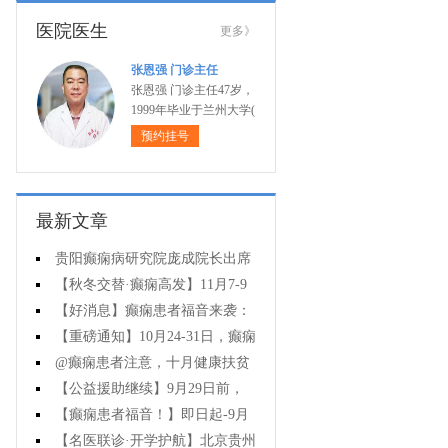
医院医生
更多》
张恩强 门诊主任
张恩强 门诊主任47岁，
1999年毕业于兰州大学(
预约挂号
最新文章
贵阳癫痫病研究院庞成院长出席
第十一届CAAE国际癫痫论坛暨协会
【秋冬交替·癫痫高发】11月7-9
成立20周年庆典
日，超难约的北京三甲名医，携手
【好消息】癫痫患者福音来袭：
贵州专家团共抗癫痫，速约！
万元救助+半价专项检查+京黔专家
【重磅通知】10月24-31日，癫痫
免费亲诊，符合条件者速申请！
病专项检查全额救助+京黔名医免费
@癫痫患者注意，十月健康扶贫
亲诊+高达万元补贴，名额有限，速
救助计划开启，专家免费亲诊+高达
【公益援助继续】9月29日前，
万元治疗救助，速抢名额！
癫痫名医免费亲诊+检查治疗大额援
【癫痫患者福音！】即日起-9月
助持续发放，速约！
15日，专项检查免费+北京三甲知名
【名医联诊·开学护航】北京贵州