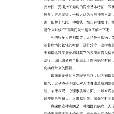
复杂性，更概括了癫痫的两个基本特征，即
较多，容易漏诊，一般人认为只有神志不清
见，但并非只此一种症状，如失神性发作、
是什么时候?下面我们就一起来了解一下吧。
相信很多人也都知道，无论任何疾病，
趁着病情比较轻的时候，进行治疗，这样也
于癫痫这种疾病要相对其它的疾病而言类型
治疗。因此患者在早期患上了癫痫病的时候
痫病所带来的困扰。
癫痫病要做到早发现早治疗，因为癫痫
抽风，运动障碍等症状对人体健康造成的危
短、临床表现、心理素质等方面。一般来说
越差则危害越大、后果越明显。癫痫的时间
癫痫病这种疾病是一种顽固的疾病，无
后给患者带来更大的伤害，也会给今后的治