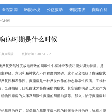
医院新闻
医院环境
公益救助
来院路线
癫痫百科
什么时候
痫病时期是什么时候
阳颠康医院
更新时间：2017-11-02
元反复突然过度放电所致的间歇性中枢神经系统功能失调为特征。是
自主神经、意识和精神状态不同程度的障碍。这个定义概括了癫痫症状
即反复性和发作性。癫痫病是一种反发作作的神志异常性疾病。症状种
清，全身抽搐，口吐白沫才是癫痫病的症状。其实癫痫病是以大发作为
、植物性癫痫的头痛及局限性癫痫的局部抽搐等。那么，治疗癫痫病时
。
要想早日治疗好，就必须在早期疾病出现的时候来进行治疗，这样才能