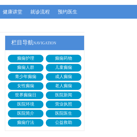
健康讲堂
就诊流程
预约医生
栏目导航
NAVIGATION
癫痫护理
癫痫药物
癫痫人群
儿童癫痫
青少年癫痫
成人癫痫
女性癫痫
老人癫痫
世界癫痫日
医院新闻
医院环境
营业执照
医院简介
医院医生
癫痫疗法
公益救助