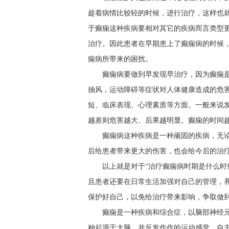
趁着病情比较轻的时候，进行治疗，这样也
于癫痫这种疾病要相对其它的疾病而言类型
治疗。因此患者在早期患上了癫痫病的时候
痫病所带来的困扰。
癫痫病要做到早发现早治疗，因为癫痫
抽风，运动障碍等症状对人体健康造成的危
短、临床表现、心理素质等方面。一般来说
越差则危害越大、后果越明显。癫痫的时间
癫痫病这种疾病是一种顽固的疾病，无
后给患者带来更大的伤害，也会给今后的治
以上就是对于“治疗癫痫病时期是什么时
且患者还要在日常生活加强对自己的管理，
保护好自己，以免给治疗带来影响，争取做到
癫痫是一种疾病和综合症，以脑部神经
种起源于大脑，并反发作作的运动感觉、自