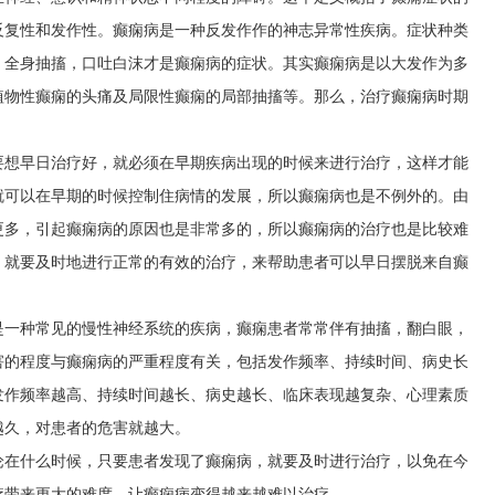
反复性和发作性。癫痫病是一种反发作作的神志异常性疾病。症状种类
，全身抽搐，口吐白沫才是癫痫病的症状。其实癫痫病是以大发作为多
植物性癫痫的头痛及局限性癫痫的局部抽搐等。那么，治疗癫痫病时期
要想早日治疗好，就必须在早期疾病出现的时候来进行治疗，这样才能
就可以在早期的时候控制住病情的发展，所以癫痫病也是不例外的。由
更多，引起癫痫病的原因也是非常多的，所以癫痫病的治疗也是比较难
，就要及时地进行正常的有效的治疗，来帮助患者可以早日摆脱来自癫
是一种常见的慢性神经系统的疾病，癫痫患者常常伴有抽搐，翻白眼，
害的程度与癫痫病的严重程度有关，包括发作频率、持续时间、病史长
发作频率越高、持续时间越长、病史越长、临床表现越复杂、心理素质
越久，对患者的危害就越大。
论在什么时候，只要患者发现了癫痫病，就要及时进行治疗，以免在今
疗带来更大的难度，让癫痫病变得越来越难以治疗。