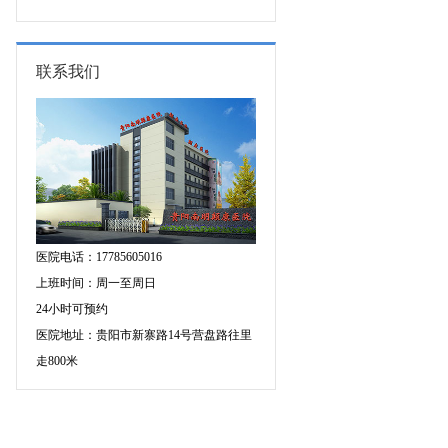
专家空降贵阳亲诊，勿错过！
三甲癫痫名医公益亲诊+检查治疗大
额援助，速约！
联系我们
医院电话：17785605016
上班时间：周一至周日
24小时可预约
医院地址：贵阳市新寨路14号营盘路往里
走800米