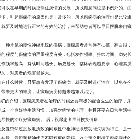
就可以在早期的时候控制住病情的发展，所以癫痫病也是不例外的。由
更多，引起癫痫病的原因也是非常多的，所以癫痫病的治疗也是比较难
，就要及时地进行正常的有效的治疗，来帮助患者可以早日摆脱来自癫
是一种常见的慢性神经系统的疾病，癫痫患者常常伴有抽搐，翻白眼，
害的程度与癫痫病的严重程度有关，包括发作频率、持续时间、病史长
发作频率越高、持续时间越长、病史越长、临床表现越复杂、心理素质
越久，对患者的危害就越大。
论在什么时候，只要患者发现了癫痫病，就要及时进行治疗，以免在今
疗带来更大的难度，让癫痫病变得越来越难以治疗。
候”的介绍，癫痫病患者在治疗的时候还要积极的配合医生的治疗，并
养成一个良好地生活习惯，加强对病情的护理，并且还要在日常生活中
尽快的治疗好癫痫病。 后，祝愿患者早日恢复健康。
元反复突然过度放电所致的间歇性中枢神经系统功能失调为特征。是一
主神经、意识和精神状态不同程度的障碍。这个定义概括了癫痫症状的