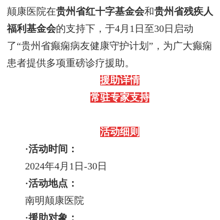
颠康医院在
贵州省红十字基金会
和
贵州省残疾人
福利基金会
的支持下，于
4
月
1
日至
30
日启动
了
“
贵州省癫痫病友健康守护计划
”
，为
广大
癫痫
患者提供
多项重磅诊疗援助。
援助详情
常驻专家支持
活动细则
·活动时间：
2024
年
4
月
1
日
-30
日
·活动地点：
南明颠康医院
·援助对象：