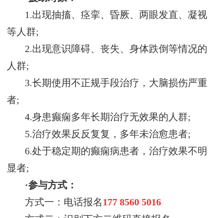
1.
出现抽搐、痉挛、昏厥、两眼发直、凝视
等人群
;
2.
出现意识障碍、丧失、身体跌倒等情况的
人群
;
3.
长期使用不正规手段治疗，大脑损伤严重
者
;
4.
身患癫痫多年长期治疗无效果的人群
;
5.
治疗效果反反复复，多年未治愈患者
;
6.
处于稳定期的癫痫病患者，治疗效果不明
显者
;
·参与方式：
方式一：电话报名
177
8560
5016