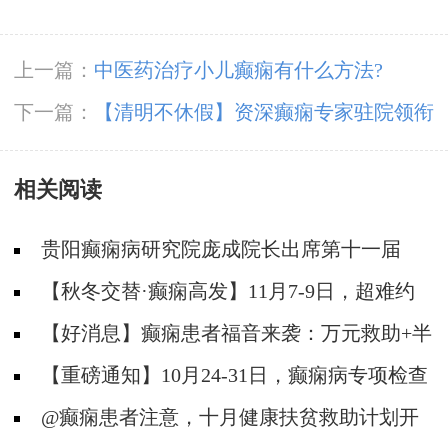
上一篇：
中医药治疗小儿癫痫有什么方法?
下一篇：
【清明不休假】资深癫痫专家驻院领衔
亲诊，赶紧抢约！
相关阅读
贵阳癫痫病研究院庞成院长出席第十一届
CAAE国际癫痫论坛暨协会成立20周年庆典
【秋冬交替·癫痫高发】11月7-9日，超难约
的北京三甲名医，携手贵州专家团共抗癫痫，速
【好消息】癫痫患者福音来袭：万元救助+半
约！
价专项检查+京黔专家免费亲诊，符合条件者速
【重磅通知】10月24-31日，癫痫病专项检查
申请！
全额救助+京黔名医免费亲诊+高达万元补贴，
@癫痫患者注意，十月健康扶贫救助计划开