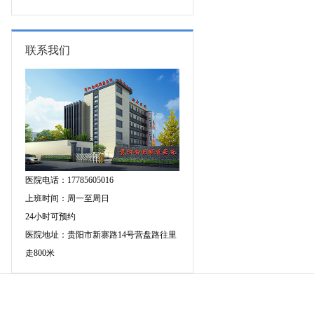
专家空降贵阳亲诊，勿错过！
三甲癫痫名医公益亲诊+检查治疗大
额援助，速约！
联系我们
医院电话：17785605016
上班时间：周一至周日
24小时可预约
医院地址：贵阳市新寨路14号营盘路往里
走800米