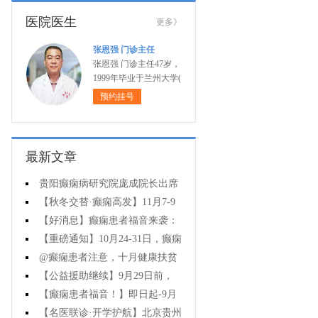
医院医生
更多》
张恩强 门诊主任
张恩强 门诊主任47岁，
1999年毕业于兰州大学(
预约挂号
最新文章
贵阳癫痫病研究院庞成院长出席
第十一届CAAE国际癫痫论坛暨协会
【秋冬交替·癫痫高发】11月7-9
成立20周年庆典
日，超难约的北京三甲名医，携手
【好消息】癫痫患者福音来袭：
贵州专家团共抗癫痫，速约！
万元救助+半价专项检查+京黔专家
【重磅通知】10月24-31日，癫痫
免费亲诊，符合条件者速申请！
病专项检查全额救助+京黔名医免费
@癫痫患者注意，十月健康扶贫
亲诊+高达万元补贴，名额有限，速
救助计划开启，专家免费亲诊+高达
【公益援助继续】9月29日前，
万元治疗救助，速抢名额！
癫痫名医免费亲诊+检查治疗大额援
【癫痫患者福音！】即日起-9月
助持续发放，速约！
15日，专项检查免费+北京三甲知名
【名医联诊·开学护航】北京贵州