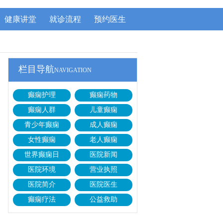
健康讲堂
就诊流程
预约医生
栏目导航
NAVIGATION
癫痫护理
癫痫药物
癫痫人群
儿童癫痫
青少年癫痫
成人癫痫
女性癫痫
老人癫痫
世界癫痫日
医院新闻
医院环境
营业执照
医院简介
医院医生
癫痫疗法
公益救助