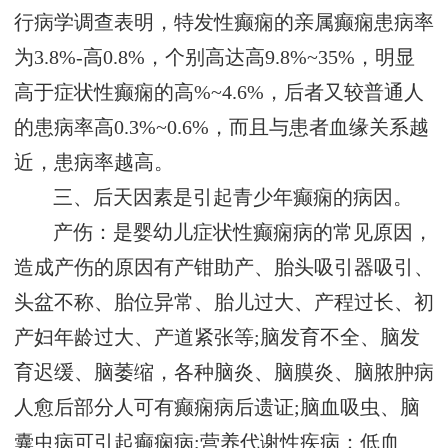
行病学调查表明，特发性癫痫的亲属癫痫患病率
为3.8%-高0.8%，个别高达高9.8%~35%，明显
高于症状性癫痫的高%~4.6%，后者又较普通人
的患病率高0.3%~0.6%，而且与患者血缘关系越
近，患病率越高。
三、后天因素是引起青少年癫痫的病因。
产伤：是婴幼儿症状性癫痫病的常见原因，
造成产伤的原因有产钳助产、胎头吸引器吸引、
头盆不称、胎位异常、胎儿过大、产程过长、初
产妇年龄过大、产道紧张等;脑发育不全、脑发
育迟缓、脑萎缩，各种脑炎、脑膜炎、脑脓肿病
人愈后部分人可有癫痫病后遗证;脑血吸虫、脑
囊虫病可引起癫痫病;营养代谢性疾病：低血